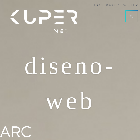
FACEBOOK /
TWITTER
diseno-
web
ARC