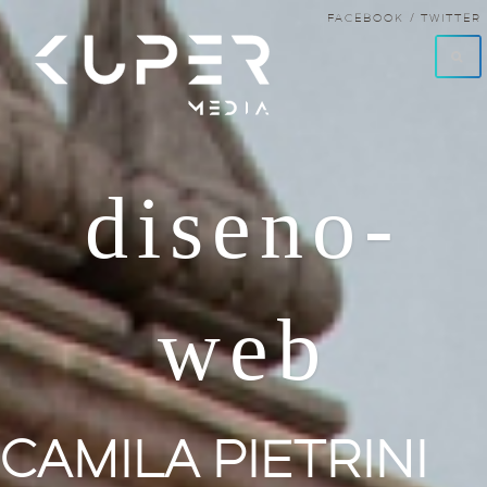
FACEBOOK /
TWITTER
diseno-
web
CAMILA PIETRINI