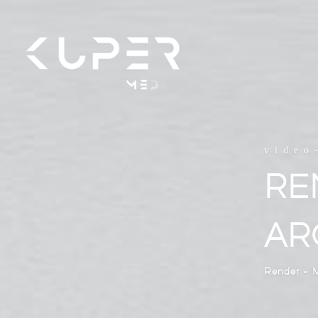
video
RE
AR
Render - 