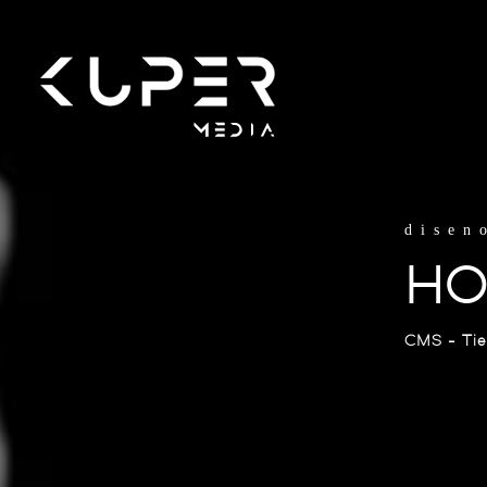
disen
HO
CMS - Tien